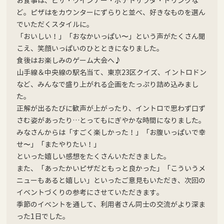
お食事は、ピザ・ウインナー・ポテトサラダ・ドリンクな
ど。ピザはをカウンターにずらりと並べ、好きなものを選ん
でいただくスタイルに。
「おいしい！」「おなかいっぱい〜」という声がたくさん聞
こえ、笑顔いっぱいのひとときになりました。
食後はお楽しみのゲーム大会へ♪
山手線＆中央線の駅名当て、東京23区クイズ、イントロドン
など、みんなで盛り上がれる企画をたっぷり詰め込みまし
た。
正解が出るたびに歓声が上がったり、イントロで思わず口ず
さむ姿があったり…とってもにぎやかな時間になりました。
みなさんからは「すごく楽しかった！」「お腹いっぱいで幸
せ〜」「またやりたい！」
といった嬉しい感想をたくさんいただきました。
また、「あったかいピザだともっと良かった」「こういうメ
ニューもあると嬉しい」といったご意見もいただき、次回の
イベントづくりの参考にさせていただきます。
季節のイベントを通して、利用者さん同士の交流がより深ま
った1日でした。